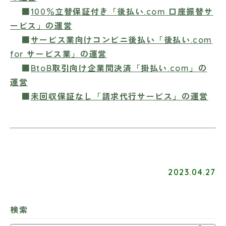
■
100％立替保証付き「後払い.com 口座振替サ
ービス」の運営
■
サービス業向けコンビニ後払い「後払い.com
for サービス業」の運営
■
BtoB取引向け企業間決済「掛払い.com」の
運営
■
未回収保証なし「請求代行サービス」の運営
2023.04.27
検索