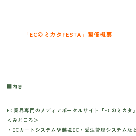
「ECのミカタFESTA」開催概要
■内容
EC‌業‌界‌専‌門‌の‌メ‌ディ‌ア‌ポー‌タ‌ル‌サ‌イ‌ト‌「‌EC‌
＜みどころ＞
・ECカートシステムや越境EC・受注管理システムな