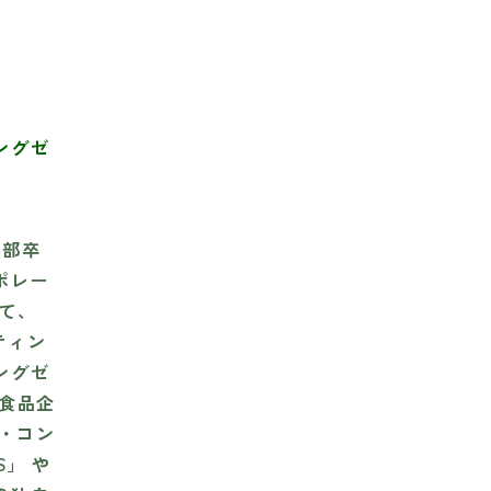
ングゼ
学部卒
ポレー
て、
ティン
ングゼ
康食品企
問・コン
S」 や