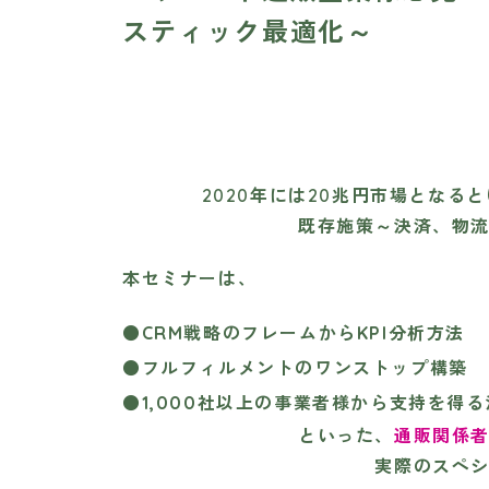
スティック最適化～
2020年には20兆円市場となる
既存施策～決済、物
本セミナーは、
●
CRM
戦略のフレームからKPI分析方法
●
フルフィルメントのワンストップ構築
●
1,000
社以上の事業者様から支持を得る
といった、
通販関係
実際のスペ