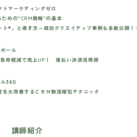
クトマーケティングゼロ
るための”CRM戦略”の基本
ート®」と導き方～成功クリエイティブ事例も多数公開！
チボール
務負荷軽減で売上UP！ 後払い決済活用術
ル360
営を大改善するＣＲＭ物流梱包テクニック
講師紹介