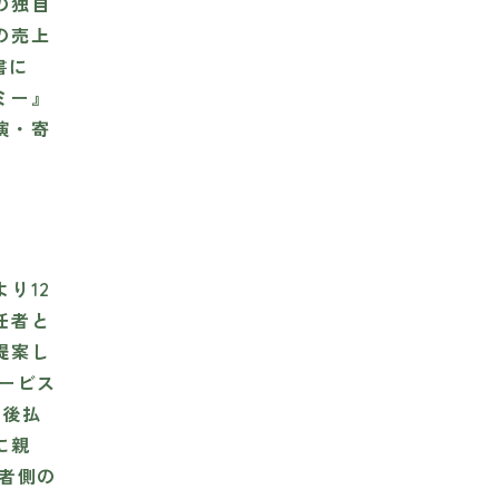
の独自
の売上
書に
ミー』
演・寄
り12
任者と
提案し
サービス
、後払
に親
業者側の