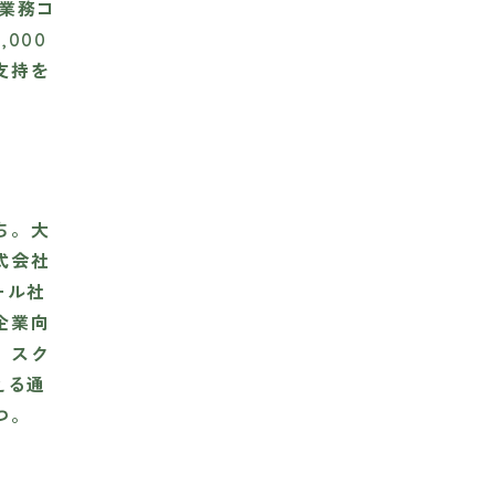
の業務コ
000
支持を
ち。大
式会社
ール社
企業向
。スク
える通
つ。